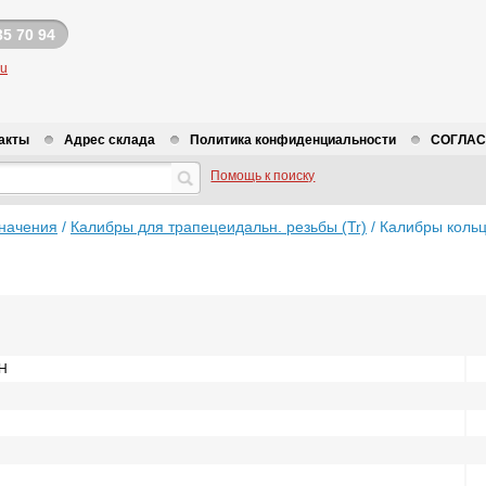
35 70 94
ru
акты
Адрес склада
Политика конфиденциальности
СОГЛАСИ
Помощь к поиску
начения
/
Калибры для трапецеидальн. резьбы (Tr)
/
Калибры кольц
LH