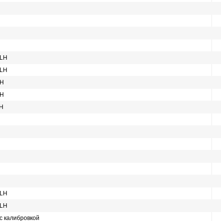
 LH
 LH
LH
LH
LH
 LH
 LH
 с калибровкой