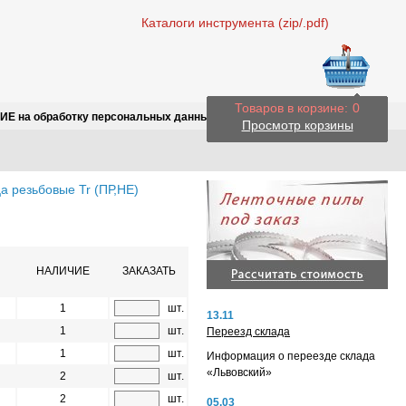
Каталоги инструмента (zip/.pdf)
Товаров в корзине:
0
Е на обработку персональных данных
Просмотр корзины
а резьбовые Tr (ПР,НЕ)
НАЛИЧИЕ
ЗАКАЗАТЬ
1
шт.
13.11
1
шт.
Переезд склада
1
шт.
Информация о переезде склада
«Львовский»
2
шт.
2
шт.
05.03