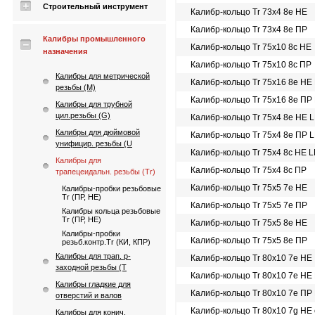
Строительный инструмент
Калибр-кольцо Tr 73х4 8e НЕ
Калибр-кольцо Tr 73х4 8e ПР
Калибры промышленного
Калибр-кольцо Tr 75х10 8с НЕ
назначения
Калибр-кольцо Tr 75х10 8с ПР
Калибры для метрической
Калибр-кольцо Tr 75х16 8e НЕ
резьбы (М)
Калибр-кольцо Tr 75х16 8e ПР
Калибры для трубной
цил.резьбы (G)
Калибр-кольцо Tr 75х4 8e НЕ 
Калибры для дюймовой
Калибр-кольцо Tr 75х4 8e ПР 
унифицир. резьбы (U
Калибр-кольцо Tr 75х4 8с НЕ 
Калибры для
Калибр-кольцо Tr 75х4 8с ПР
трапецеидальн. резьбы (Tr)
Калибр-кольцо Tr 75х5 7e НЕ
Калибры-пробки резьбовые
Tr (ПР, НЕ)
Калибр-кольцо Tr 75х5 7e ПР
Калибры кольца резьбовые
Tr (ПР, НЕ)
Калибр-кольцо Tr 75х5 8e НЕ
Калибры-пробки
Калибр-кольцо Tr 75х5 8e ПР
резьб.контр.Tr (КИ, КПР)
Калибры для трап. p-
Калибр-кольцо Tr 80х10 7e НЕ
заходной резьбы (T
Калибр-кольцо Tr 80х10 7e НЕ
Калибры гладкие для
Калибр-кольцо Tr 80х10 7e ПР
отверстий и валов
Калибр-кольцо Tr 80х10 7g НЕ
Калибры для конич.