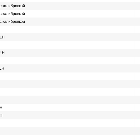
 с калибровкой
 с калибровкой
 с калибровкой
 LH
 LH
 LH
LH
LH