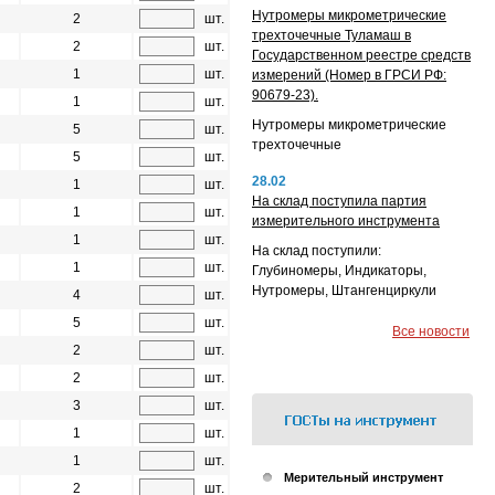
Нутромеры микрометрические
2
шт.
трехточечные Туламаш в
2
шт.
Государственном реестре средств
1
шт.
измерений (Номер в ГРСИ РФ:
90679-23).
1
шт.
Нутромеры микрометрические
5
шт.
трехточечные
5
шт.
28.02
1
шт.
На склад поступила партия
1
шт.
измерительного инструмента
1
шт.
На склад поступили:
1
шт.
Глубиномеры, Индикаторы,
Нутромеры, Штангенциркули
4
шт.
5
шт.
Все новости
2
шт.
2
шт.
3
шт.
1
шт.
1
шт.
Мерительный инструмент
2
шт.