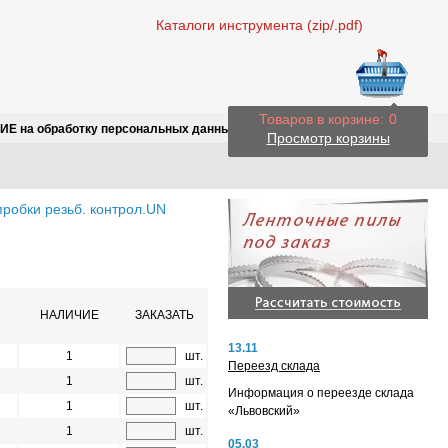
Каталоги инструмента (zip/.pdf)
Товаров в корзине:
0
Е на обработку персональных данных
Просмотр корзины
робки резьб. контрол.UN
НАЛИЧИЕ
ЗАКАЗАТЬ
13.11
1
шт.
Переезд склада
1
шт.
Информация о переезде склада
1
шт.
«Львовский»
1
шт.
05.03