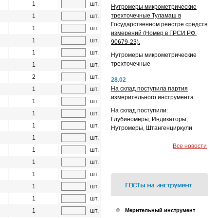
1
шт.
Нутромеры микрометрические
трехточечные Туламаш в
1
шт.
Государственном реестре средств
1
шт.
измерений (Номер в ГРСИ РФ:
1
шт.
90679-23).
1
шт.
Нутромеры микрометрические
трехточечные
1
шт.
2
шт.
28.02
На склад поступила партия
1
шт.
измерительного инструмента
1
шт.
На склад поступили:
1
шт.
Глубиномеры, Индикаторы,
1
шт.
Нутромеры, Штангенциркули
1
шт.
Все новости
1
шт.
1
шт.
1
шт.
1
шт.
1
шт.
1
шт.
Мерительный инструмент