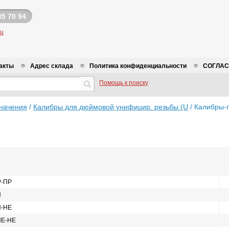
35 70 94
ru
акты
Адрес склада
Политика конфиденциальности
СОГЛАСИ
Помощь к поиску
начения
/
Калибры для дюймовой унифицир. резьбы (U
/
Калибры-п
Р-ПР
И
И-НЕ
НЕ-НЕ