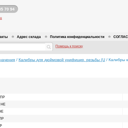
35 70 94
ru
акты
Адрес склада
Политика конфиденциальности
СОГЛАСИ
Помощь к поиску
начения
/
Калибры для дюймовой унифицир. резьбы (U
/
Калибры к
 ПР
A НЕ
НЕ
 ПР
ПР