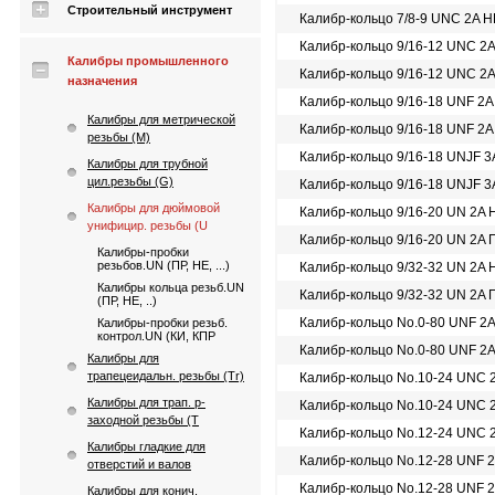
Строительный инструмент
Калибр-кольцо 7/8-9 UNС 2A Н
Калибр-кольцо 9/16-12 UNC 2
Калибры промышленного
Калибр-кольцо 9/16-12 UNC 2
назначения
Калибр-кольцо 9/16-18 UNF 2A
Калибры для метрической
Калибр-кольцо 9/16-18 UNF 2A
резьбы (М)
Калибр-кольцо 9/16-18 UNJF 3
Калибры для трубной
цил.резьбы (G)
Калибр-кольцо 9/16-18 UNJF 3
Калибры для дюймовой
Калибр-кольцо 9/16-20 UN 2A 
унифицир. резьбы (U
Калибр-кольцо 9/16-20 UN 2A 
Калибры-пробки
резьбов.UN (ПР, НЕ, ...)
Калибр-кольцо 9/32-32 UN 2A 
Калибры кольца резьб.UN
Калибр-кольцо 9/32-32 UN 2A 
(ПР, НЕ, ..)
Калибр-кольцо No.0-80 UNF 2
Калибры-пробки резьб.
контрол.UN (КИ, КПР
Калибр-кольцо No.0-80 UNF 2
Калибры для
трапецеидальн. резьбы (Tr)
Калибр-кольцо No.10-24 UNС 
Калибры для трап. p-
Калибр-кольцо No.10-24 UNС 
заходной резьбы (T
Калибр-кольцо No.12-24 UNС 
Калибры гладкие для
Калибр-кольцо No.12-28 UNF 
отверстий и валов
Калибр-кольцо No.12-28 UNF 
Калибры для конич.