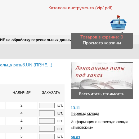
Каталоги инструмента (zip/.pdf)
Товаров в корзине:
0
Е на обработку персональных данных
Просмотр корзины
ольца резьб.UN (ПР,НЕ,..)
НАЛИЧИЕ
ЗАКАЗАТЬ
2
шт.
13.11
4
шт.
Переезд склада
4
шт.
Информация о переезде склада
«Львовский»
3
шт.
5
шт.
05.03