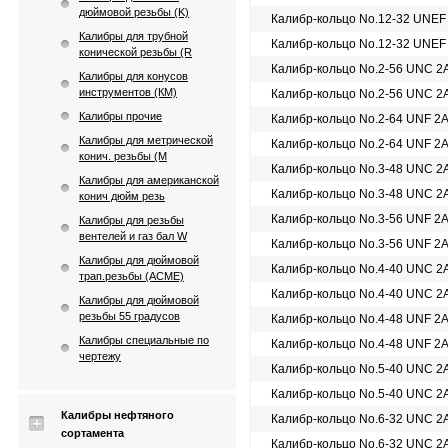
дюймовой резьбы (K)
Калибр-кольцо No.12-32 UNEF
Калибры для трубной
Калибр-кольцо No.12-32 UNEF
конической резьбы (R
Калибр-кольцо No.2-56 UNС 2
Калибры для конусов
инструментов (КМ)
Калибр-кольцо No.2-56 UNС 2
Калибры прочие
Калибр-кольцо No.2-64 UNF 2
Калибры для метрической
Калибр-кольцо No.2-64 UNF 2
конич. резьбы (М
Калибр-кольцо No.3-48 UNС 2
Калибры для американской
Калибр-кольцо No.3-48 UNС 2
конич дюйм резь
Калибр-кольцо No.3-56 UNF 2
Калибры для резьбы
вентелей и газ бал W
Калибр-кольцо No.3-56 UNF 2
Калибры для дюймовой
Калибр-кольцо No.4-40 UNС 2
трап.резьбы (АСМЕ)
Калибр-кольцо No.4-40 UNС 2
Калибры для дюймовой
резьбы 55 градусов
Калибр-кольцо No.4-48 UNF 2
Калибры специальные по
Калибр-кольцо No.4-48 UNF 2
чертежу
Калибр-кольцо No.5-40 UNС 2
Калибр-кольцо No.5-40 UNС 2
Калибры нефтяного
Калибр-кольцо No.6-32 UNС 2
сортамента
Калибр-кольцо No.6-32 UNС 2