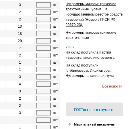
Нутромеры микрометрические
3
шт.
трехточечные Туламаш в
2
шт.
Государственном реестре средств
2
шт.
измерений (Номер в ГРСИ РФ:
90679-23).
13
шт.
Нутромеры микрометрические
18
шт.
трехточечные
20
шт.
28.02
7
шт.
На склад поступила партия
2
шт.
измерительного инструмента
1
шт.
На склад поступили:
1
шт.
Глубиномеры, Индикаторы,
Нутромеры, Штангенциркули
3
шт.
4
шт.
Все новости
3
шт.
2
шт.
2
шт.
3
шт.
1
шт.
Мерительный инструмент
1
шт.