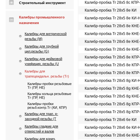
Калибр-пробка Tr 28х5 8c КПР
Строительный инструмент
Калибр-пробка Tr 28х5 8e КИ
Калибры промышленного
Калибр-пробка Tr 28х5 8e КИ-
назначения
Калибр-пробка Tr 28х5 8e КНЕ
Калибр-пробка Tr 28х5 8e КНЕ
Калибры для метрической
резьбы (М)
Калибр-пробка Tr 28х5 8e КНЕ
Калибры для трубной
Калибр-пробка Tr 28х5 8e КНЕ
цил.резьбы (G)
Калибр-пробка Tr 28х5 8e КПР
Калибры для дюймовой
унифицир. резьбы (U
Калибр-пробка Tr 28х5 8e КПР
Калибры для
Калибр-пробка Tr 28х5 8e КПР
трапецеидальн. резьбы (Tr)
Калибр-пробка Tr 28х5 8g КИ-
Калибры-пробки резьбовые
Tr (ПР, НЕ)
Калибр-пробка Tr 28х5 8g КНЕ
Калибры кольца резьбовые
Калибр-пробка Tr 28х5 8g КНЕ
Tr (ПР, НЕ)
Калибры-пробки
Калибр-пробка Tr 28х5 8g КПР
резьб.контр.Tr (КИ, КПР)
Калибр-пробка Tr 28х5 8g КПР
Калибры для трап. p-
заходной резьбы (T
Калибр-пробка Tr 28х6 6e КИ
Калибры гладкие для
Калибр-пробка Tr 28х6 6e КИ-
отверстий и валов
Калибр-пробка Tr 28х6 6e КНЕ
Калибры для конич.