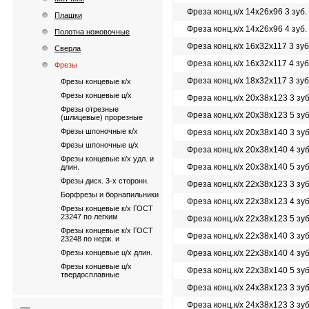
Фреза конц.к/х 14х26х96 3 зуб
Плашки
Фреза конц.к/х 14х26х96 4 зуб
Полотна ножовочные
Фреза конц.к/х 16х32х117 3 зу
Сверла
Фреза конц.к/х 16х32х117 4 зу
Фрезы
Фреза конц.к/х 18х32х117 3 зу
Фрезы концевые к/х
Фрезы концевые ц/х
Фреза конц.к/х 20х38х123 3 зу
Фрезы отрезные
Фреза конц.к/х 20х38х123 5 зу
(шлицевые) прорезные
Фрезы шпоночные к/х
Фреза конц.к/х 20х38х140 3 зу
Фрезы шпоночные ц/х
Фреза конц.к/х 20х38х140 4 зу
Фрезы концевые к/х удл. и
Фреза конц.к/х 20х38х140 5 зу
длин.
Фрезы диск. 3-х сторонн.
Фреза конц.к/х 22х38х123 3 зу
Борфрезы и борнапильники
Фреза конц.к/х 22х38х123 4 зу
Фрезы концевые к/х ГОСТ
23247 по легким
Фреза конц.к/х 22х38х123 5 зу
Фрезы концевые к/х ГОСТ
Фреза конц.к/х 22х38х140 3 зу
23248 по нерж. и
Фрезы концевые ц/х длин.
Фреза конц.к/х 22х38х140 4 зу
Фрезы концевые ц/х
Фреза конц.к/х 22х38х140 5 зу
твердосплавные
Фреза конц.к/х 24х38х123 3 зу
Фреза конц.к/х 24х38х123 3 зу