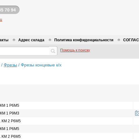
35 70 94
ru
акты
Адрес склада
Политика конфиденциальности
СОГЛАСИ
Помощь к поиску
/
Фрезы
/
Фрезы концевые к/х
. КМ 1 Р6М5
. КМ 1 Р9М3
б. КМ 2 Р6М5
. КМ 1 Р6М5
б. КМ 2 Р6М5