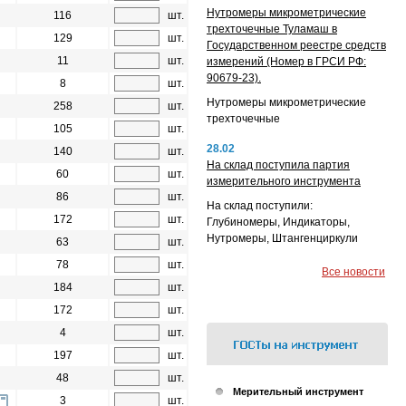
Нутромеры микрометрические
116
шт.
трехточечные Туламаш в
129
шт.
Государственном реестре средств
11
шт.
измерений (Номер в ГРСИ РФ:
90679-23).
8
шт.
Нутромеры микрометрические
258
шт.
трехточечные
105
шт.
28.02
140
шт.
На склад поступила партия
60
шт.
измерительного инструмента
86
шт.
На склад поступили:
172
шт.
Глубиномеры, Индикаторы,
Нутромеры, Штангенциркули
63
шт.
78
шт.
Все новости
184
шт.
172
шт.
4
шт.
197
шт.
48
шт.
Мерительный инструмент
3
шт.