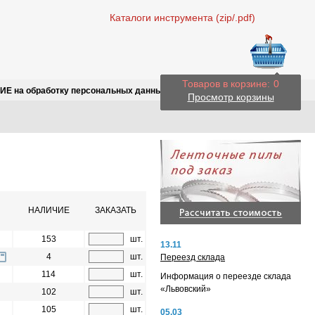
Каталоги инструмента (zip/.pdf)
Товаров в корзине:
0
Е на обработку персональных данных
Просмотр корзины
НАЛИЧИЕ
ЗАКАЗАТЬ
153
шт.
13.11
4
шт.
Переезд склада
114
шт.
Информация о переезде склада
«Львовский»
102
шт.
105
шт.
05.03