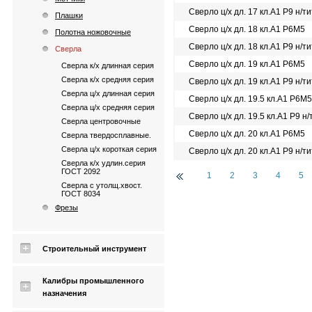
Сверло ц/х дл. 17 кл.А1 Р9 н/ти
Плашки
Сверло ц/х дл. 18 кл.А1 Р6М5
Полотна ножовочные
Сверло ц/х дл. 18 кл.А1 Р9 н/ти
Сверла
Сверло ц/х дл. 19 кл.А1 Р6М5
Сверла к/х длинная серия
Сверла к/х средняя серия
Сверло ц/х дл. 19 кл.А1 Р9 н/ти
Сверла ц/х длинная серия
Сверло ц/х дл. 19.5 кл.А1 Р6М5
Сверла ц/х средняя серия
Сверло ц/х дл. 19.5 кл.А1 Р9 н/
Сверла центровочные
Сверло ц/х дл. 20 кл.А1 Р6М5
Сверла твердосплавные.
Сверла ц/х короткая серия
Сверло ц/х дл. 20 кл.А1 Р9 н/ти
Сверла к/х удлин.серия
ГОСТ 2092
1
2
3
4
5
Сверла с утолщ.хвост.
ГОСТ 8034
Фрезы
Строительный инструмент
Калибры промышленного
назначения