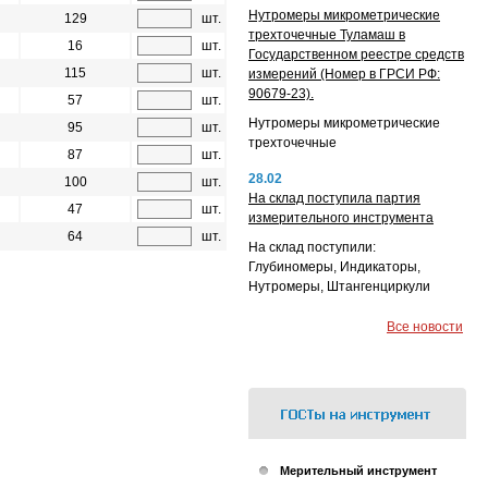
Нутромеры микрометрические
129
шт.
трехточечные Туламаш в
16
шт.
Государственном реестре средств
115
шт.
измерений (Номер в ГРСИ РФ:
90679-23).
57
шт.
Нутромеры микрометрические
95
шт.
трехточечные
87
шт.
28.02
100
шт.
На склад поступила партия
47
шт.
измерительного инструмента
64
шт.
На склад поступили:
Глубиномеры, Индикаторы,
Нутромеры, Штангенциркули
Все новости
Мерительный инструмент