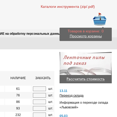
Каталоги инструмента (zip/.pdf)
Товаров в корзине:
0
Е на обработку персональных данных
Просмотр корзины
НАЛИЧИЕ
ЗАКАЗАТЬ
61
шт.
13.11
76
шт.
Переезд склада
86
шт.
Информация о переезде склада
«Львовский»
93
шт.
232
шт.
05.03