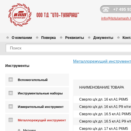
+7 495 9
info@itotulamash.
О компании
Поверка
Реквизиты
Документы
Конт
Металлорежущий инструмент
Инструменты
Вспомогательный
НАИМЕНОВАНИЕ ТОВАРА
Инструментальные наборы
Сверло ц/х дл. 16 кл.А1 Р6М5
Сверло ц/х дл. 16 кл.А1 Р9 н/ти
Измерительный инструмент
Сверло ц/х дл. 16.5 кл.А1 Р6М5
Металлорежущий инструмент
Сверло ц/х дл. 16.5 кл.А1 Р9 н/
Сверло ц/х дл. 17 кл.А1 Р6М5
Метчики