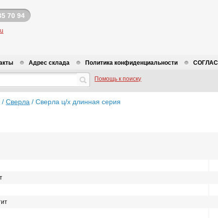
35 70 94
ru
акты
Адрес склада
Политика конфиденциальности
СОГЛАСИ
Помощь к поиску
/
Сверла
/
Сверла ц/х длинная серия
т
тит