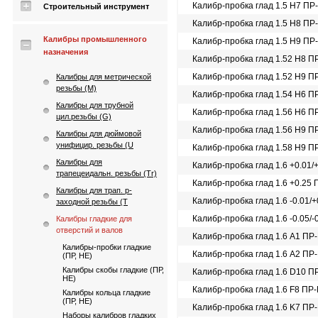
Калибр-пробка глад 1.5 Н7 ПР
Строительный инструмент
Калибр-пробка глад 1.5 Н8 ПР
Калибры промышленного
Калибр-пробка глад 1.5 Н9 ПР
назначения
Калибр-пробка глад 1.52 Н8 П
Калибр-пробка глад 1.52 Н9 П
Калибры для метрической
резьбы (М)
Калибр-пробка глад 1.54 Н6 П
Калибры для трубной
Калибр-пробка глад 1.56 Н6 П
цил.резьбы (G)
Калибр-пробка глад 1.56 Н9 П
Калибры для дюймовой
унифицир. резьбы (U
Калибр-пробка глад 1.58 Н9 П
Калибры для
Калибр-пробка глад 1.6 +0.01/
трапецеидальн. резьбы (Tr)
Калибр-пробка глад 1.6 +0.25
Калибры для трап. p-
Калибр-пробка глад 1.6 -0.01/+
заходной резьбы (T
Калибр-пробка глад 1.6 -0.05/-
Калибры гладкие для
отверстий и валов
Калибр-пробка глад 1.6 A1 ПР
Калибры-пробки гладкие
Калибр-пробка глад 1.6 A2 ПР
(ПР, НЕ)
Калибры скобы гладкие (ПР,
Калибр-пробка глад 1.6 D10 П
НЕ)
Калибр-пробка глад 1.6 F8 ПР
Калибры кольца гладкие
(ПР, НЕ)
Калибр-пробка глад 1.6 K7 ПР
Наборы калибров гладких