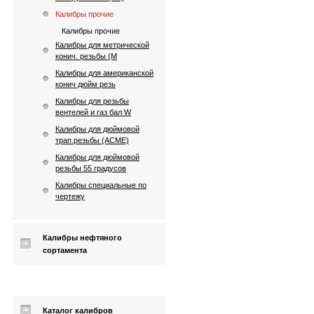
Калибры прочие
Калибры прочие
Калибры для метрической
конич. резьбы (М
Калибры для американской
конич дюйм резь
Калибры для резьбы
вентелей и газ бал W
Калибры для дюймовой
трап.резьбы (АСМЕ)
Калибры для дюймовой
резьбы 55 градусов
Калибры специальные по
чертежу
Калибры нефтяного
сортамента
Каталог калибров