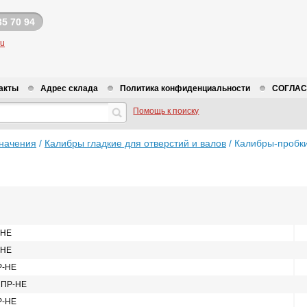
35 70 94
ru
акты
Адрес склада
Политика конфиденциальности
СОГЛАСИ
Помощь к поиску
начения
/
Калибры гладкие для отверстий и валов
/
Калибры-пробки
-НЕ
-НЕ
Р-НЕ
5 ПР-НЕ
Р-НЕ