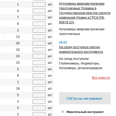
Нутромеры микрометрические
1
шт.
трехточечные Туламаш в
6
шт.
Государственном реестре средств
7
шт.
измерений (Номер в ГРСИ РФ:
90679-23).
9
шт.
Нутромеры микрометрические
2
шт.
трехточечные
13
шт.
28.02
26
шт.
На склад поступила партия
10
шт.
измерительного инструмента
10
шт.
На склад поступили:
15
шт.
Глубиномеры, Индикаторы,
Нутромеры, Штангенциркули
5
шт.
9
шт.
Все новости
1
шт.
18
шт.
5
шт.
3
шт.
5
шт.
Мерительный инструмент
2
шт.