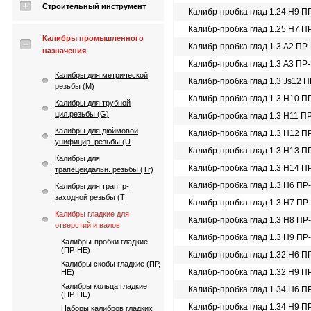
Строительный инструмент
Калибр-пробка глад 1.24 Н9 П
Калибр-пробка глад 1.25 Н7 П
Калибры промышленного
Калибр-пробка глад 1.3 A2 ПР
назначения
Калибр-пробка глад 1.3 A3 ПР
Калибры для метрической
Калибр-пробка глад 1.3 Js12 
резьбы (М)
Калибр-пробка глад 1.3 Н10 П
Калибры для трубной
цил.резьбы (G)
Калибр-пробка глад 1.3 Н11 П
Калибры для дюймовой
Калибр-пробка глад 1.3 Н12 П
унифицир. резьбы (U
Калибр-пробка глад 1.3 Н13 П
Калибры для
Калибр-пробка глад 1.3 Н14 П
трапецеидальн. резьбы (Tr)
Калибр-пробка глад 1.3 Н6 ПР
Калибры для трап. p-
заходной резьбы (T
Калибр-пробка глад 1.3 Н7 ПР
Калибры гладкие для
Калибр-пробка глад 1.3 Н8 ПР
отверстий и валов
Калибр-пробка глад 1.3 Н9 ПР
Калибры-пробки гладкие
(ПР, НЕ)
Калибр-пробка глад 1.32 Н6 П
Калибры скобы гладкие (ПР,
Калибр-пробка глад 1.32 Н9 П
НЕ)
Калибры кольца гладкие
Калибр-пробка глад 1.34 Н6 П
(ПР, НЕ)
Калибр-пробка глад 1.34 Н9 П
Наборы калибров гладких