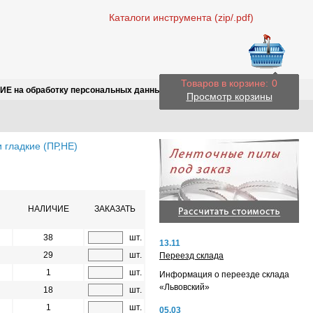
Каталоги инструмента (zip/.pdf)
Товаров в корзине:
0
Е на обработку персональных данных
Просмотр корзины
 гладкие (ПР,НЕ)
НАЛИЧИЕ
ЗАКАЗАТЬ
38
шт.
13.11
29
шт.
Переезд склада
1
шт.
Информация о переезде склада
«Львовский»
18
шт.
1
шт.
05.03