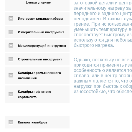
заготовкой детали и цент
Центра упорные
значительному нагреву за 
переднего и заднего центр
неподвижен. В таком слу
Инструментальные наборы
трение. При использован
уменьшить температуру, в
Измерительный инструмент
способствует быстрому и
используются для неболь
быстрого нагрева.
Металлорежущий инструмент
Центра упорные для бо
Однако, поскольку не все
Строительный инструмент
приходится применять из
особенностью является то,
Калибры промышленного
сплава, или в центр впая
назначения
важным является то, что 
нагрузки при быстрых обор
износостойкие, что обесп
Калибры нефтяного
сортамента
Каталог калибров