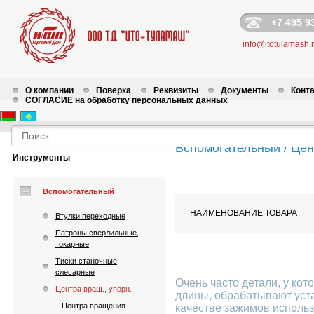
+7 495 9
info@itotulamash.
О компании
Поверка
Реквизиты
Документы
Конт
СОГЛАСИЕ на обработку персональных данных
Вспомогательный
/
Цен
Инструменты
Вспомогательный
НАИМЕНОВАНИЕ ТОВАРА
Втулки переходные
Патроны сверлильные,
Центра упорные на
токарные
Тиски станочные,
Для чего нужны центра
слесарные
Очень часто детали, у кот
Центра вращ., упорн.
длины, обрабатывают уста
Центра вращения
качестве зажимов исполь