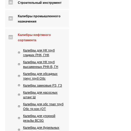
Строительный инструмент
Калибры промышленного
назначения
Калибры нефтяного
сортамента
Калибры для НК труб
гладких РНК, ГНК
Калибры для НК труб
высаженных РНК-В, ГН
Калибры для обсадных
треуг труб Обс
Калибры замковые РЗ, ГЗ
Калибры для насосных
штанг Ш
Калибры для обс трап труб
Обс тр кон (ОТ
Калибры для упорной
резьбы BCSG
Калибры для бурильных