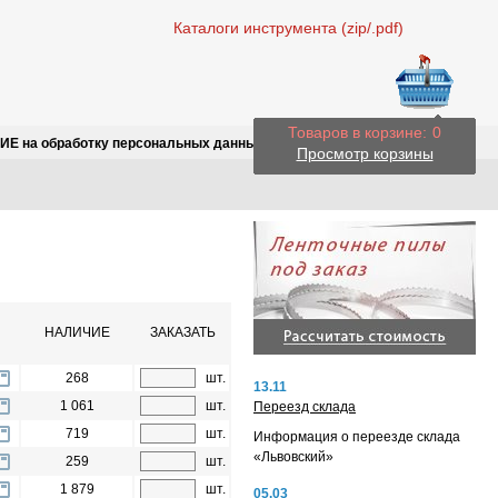
Каталоги инструмента (zip/.pdf)
Товаров в корзине:
0
Е на обработку персональных данных
Просмотр корзины
НАЛИЧИЕ
ЗАКАЗАТЬ
268
шт.
13.11
1 061
шт.
Переезд склада
719
шт.
Информация о переезде склада
«Львовский»
259
шт.
1 879
шт.
05.03