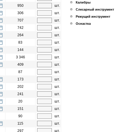
Калибры
950
шт.
Слесарный инструмент
306
шт.
Режущий инструмент
707
шт.
Оснастка
742
шт.
264
шт.
83
шт.
144
шт.
3 346
шт.
409
шт.
87
шт.
173
шт.
202
шт.
241
шт.
20
шт.
151
шт.
90
шт.
115
шт.
297
шт.