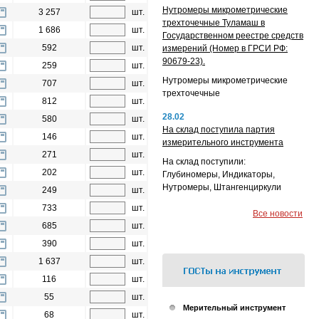
Нутромеры микрометрические
3 257
шт.
трехточечные Туламаш в
1 686
шт.
Государственном реестре средств
592
шт.
измерений (Номер в ГРСИ РФ:
90679-23).
259
шт.
Нутромеры микрометрические
707
шт.
трехточечные
812
шт.
28.02
580
шт.
На склад поступила партия
146
шт.
измерительного инструмента
271
шт.
На склад поступили:
202
шт.
Глубиномеры, Индикаторы,
Нутромеры, Штангенциркули
249
шт.
733
шт.
Все новости
685
шт.
390
шт.
1 637
шт.
116
шт.
55
шт.
Мерительный инструмент
68
шт.