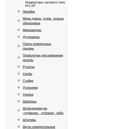
Индикаторы часового типа
ИЧ, ИТ
Линейки
Меры длины, углов., кольца
образцовые
Микрометры
Нутромеры
Плиты поверочные,
призмы
Проволочки для измерения
резьбы
Рулетки
Скобы
Стойки
Угольники
Уровни
Шаблоны
Штангенциркули,
-глубином., -зубомер, -рейс
Штативы
Щупы измерительные