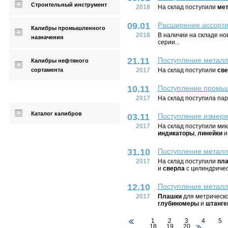
Строительный инструмент
2018
На склад поступили
мет
09.01
Расширение ассорт
Калибры промышленного
2018
В наличии на складе но
назначения
серии...
21.11
Поступление металл
Калибры нефтяного
сортамента
2017
На склад поступили
св
10.11
Поступление промы
2017
На склад поступила па
Каталог калибров
03.11
Поступление измери
2017
На склад поступили ми
индикаторы
,
линейки
и
31.10
Поступление металл
2017
На склад поступили
пл
и
сверла
с цилиндричес
12.10
Поступление металл
2017
Плашки
для метрическ
глубиномеры
и
штанге
1
2
3
4
5
18
19
20