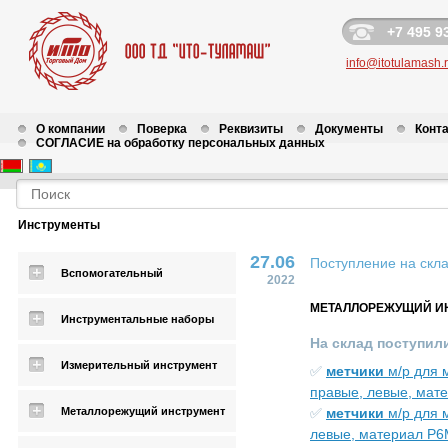
+7 495 9
info@itotulamash.
О компании
Поверка
Реквизиты
Документы
Конт
СОГЛАСИЕ на обработку персональных данных
Новости
Инструменты
27.06
Поступление на скл
Вспомогательный
2022
МЕТАЛЛОРЕЖУЩИЙ И
Инструментальные наборы
На склад поступил
Измерительный инструмент
✅
метчики
м/р для 
правые, левые, мат
Металлорежущий инструмент
✅
метчики
м/р для 
левые, материал Р6