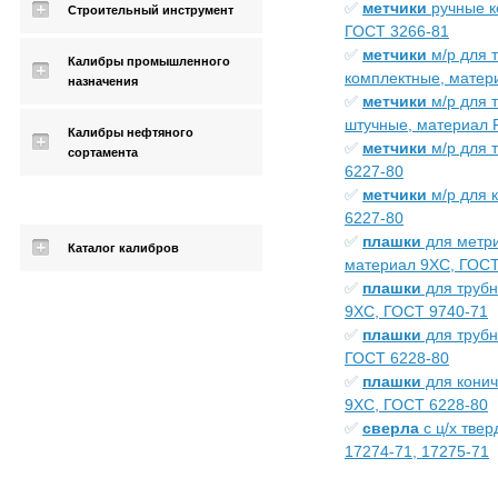
✅
метчики
ручные к
Строительный инструмент
ГОСТ 3266-81
✅
метчики
м/р для 
Калибры промышленного
комплектные, матер
назначения
✅
метчики
м/р для 
штучные, материал 
Калибры нефтяного
✅
метчики
м/р для 
сортамента
6227-80
✅
метчики
м/р для 
6227-80
✅
плашки
для метри
Каталог калибров
материал 9ХС, ГОСТ
✅
плашки
для трубн
9ХС, ГОСТ 9740-71
✅
плашки
для трубн
ГОСТ 6228-80
✅
плашки
для конич
9ХС, ГОСТ 6228-80
✅
сверла
с ц/х тве
17274-71, 17275-71